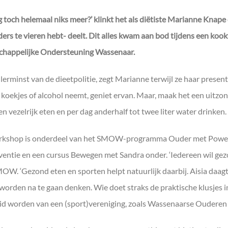
g toch helemaal niks meer?’ klinkt het als diëtiste Marianne Knape d
ders te vieren hebt- deelt. Dit alles kwam aan bod tijdens een ko
chappelijke Ondersteuning Wassenaar.
allerminst van de dieetpolitie, zegt Marianne terwijl ze haar presen
 koekjes of alcohol neemt, geniet ervan. Maar, maak het een uitzonde
 en vezelrijk eten en per dag anderhalf tot twee liter water drinken
kshop is onderdeel van het SMOW-programma Ouder met Power. Hie
ventie en een cursus Bewegen met Sandra onder. ‘Iedereen wil gezo
OW. ‘Gezond eten en sporten helpt natuurlijk daarbij. Aisia daa
worden na te gaan denken. Wie doet straks de praktische klusjes in 
lid worden van een (sport)vereniging, zoals Wassenaarse Ouderen in