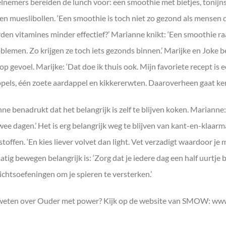
lnemers bereiden de lunch voor: een smoothie met bietjes, tonijns
en mueslibollen. ‘Een smoothie is toch niet zo gezond als mensen 
den vitamines minder effectief?’ Marianne knikt: ‘Een smoothie ra
oblemen. Zo krijgen ze toch iets gezonds binnen.’ Marijke en Joke
op gevoel. Marijke: ‘Dat doe ik thuis ook. Mijn favoriete recept is
pels, één zoete aardappel en kikkererwten. Daaroverheen gaat kerri
ne benadrukt dat het belangrijk is zelf te blijven koken. Marianne:
wee dagen.’ Het is erg belangrijk weg te blijven van kant-en-klaarma
toffen. ‘En kies liever volvet dan light. Vet verzadigt waardoor je 
atig bewegen belangrijk is: ‘Zorg dat je iedere dag een half uurtje
chtsoefeningen om je spieren te versterken.’
eten over Ouder met power? Kijk op de website van SMOW: www