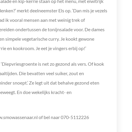
alade en kip-kerrie staan op het menu, met eiwitrijk
denken?’ merkt deelneemster Els op. ‘Dan mis je vezels
ad ik vooral mensen aan met weinig trek of
 bereiden ondertussen de tonijnsalade voor. De dames
 een simpele vegetarische curry. Je kookt gewone
e en kookroom. Je eet je vingers erbij op!’
 ‘Diepvriesgroente is net zo gezond als vers. Of kook
altijden. Die bevatten veel suiker, zout en
minder snoept.’ Ze legt uit dat behalve gezond eten
 beweegt. En doe wekelijks kracht- en
.smowassenaar.nl of bel naar 070-5112226