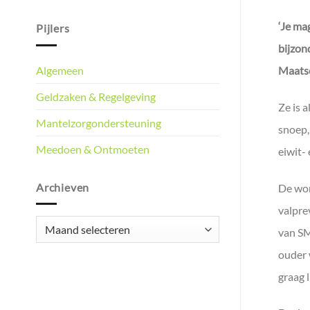
‘Je ma
Pijlers
bijzon
Algemeen
Maats
Geldzaken & Regelgeving
Ze is 
Mantelzorgondersteuning
snoep,
Meedoen & Ontmoeten
eiwit-
Archieven
De wor
valpre
Archieven
van SM
ouder 
graag 