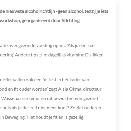
e nieuwste alcoholrichtlijn -geen alcohol, tenzij je iets
okworkshop, georganiseerd door Stichting
tatie over gezonde voeding opent. ‘Als je een keer
ring.’ Andere tips zijn: dagelijks vitamine D slikken,
.
r vallen ook een fit-test in het kader van
nd en fit ouder worden’ zegt Aisia Okma, directeur
gt Wassenaarse senioren uit bewuster over gezond
huis als je dat zelf niet meer kunt? Ze ziet ouderen
 Beweging. ‘Het houdt je fit én is gezellig.