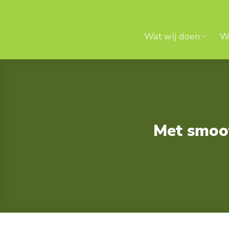
Ga
naar
inhoud
Wat wij doen
Wi
Met smoot