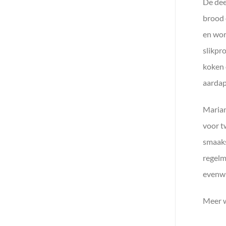
De dee
brood 
en wor
slikpr
koken 
aardap
Marian
voor t
smaaks
regelm
evenwi
Meer w