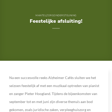
MANTELZORGONDERSTEUNING
Feestelijke afsluiting!
Na een succesvolle reeks Alzheimer Cafés sluiten we het
seizoen feestelijk af met een muzikaal optreden van pianist
en zanger Pieter Hoogland. Tijdens de bijeenkomsten van
september tot en met juni zijn diverse thema’s aan bod
gekomen, zoals juridische zaken, verpleeghuiszorg en