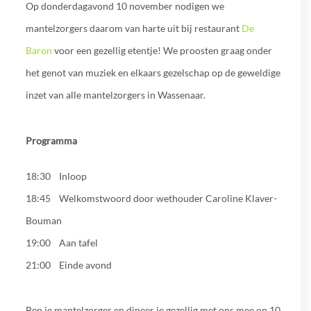
Op donderdagavond 10 november nodigen we
mantelzorgers daarom van harte uit bij restaurant
De
Baron
voor een gezellig etentje! We proosten graag onder
het genot van muziek en elkaars gezelschap op de geweldige
inzet van alle mantelzorgers in Wassenaar.
Programma
18:30 Inloop
18:45 Welkomstwoord door wethouder Caroline Klaver-
Bouman
19:00 Aan tafel
21:00 Einde avond
Ben je mantelzorger en dineer je gezellig met ons mee op 10